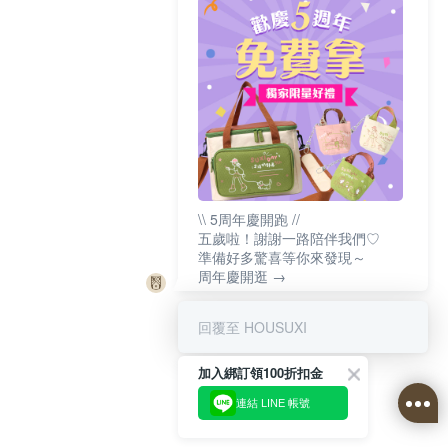
\\ 5周年慶開跑 //
五歲啦！謝謝一路陪伴我們♡
準備好多驚喜等你來發現～
周年慶開逛 →
回覆至 HOUSUXI
加入綁訂領100折扣金
連結 LINE 帳號