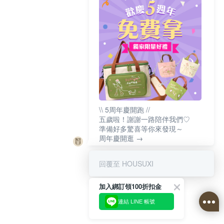
\\ 5周年慶開跑 //
五歲啦！謝謝一路陪伴我們♡
準備好多驚喜等你來發現～
周年慶開逛 →
回覆至 HOUSUXI
加入綁訂領100折扣金
連結 LINE 帳號