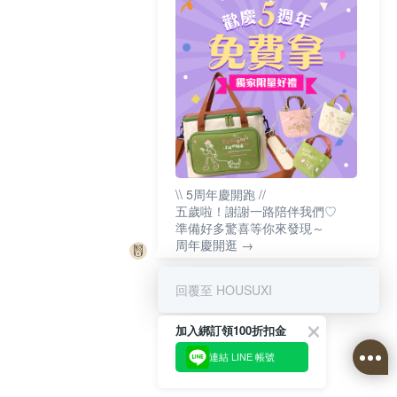
\\ 5周年慶開跑 //
五歲啦！謝謝一路陪伴我們♡
準備好多驚喜等你來發現～
周年慶開逛 →
回覆至 HOUSUXI
加入綁訂領100折扣金
連結 LINE 帳號