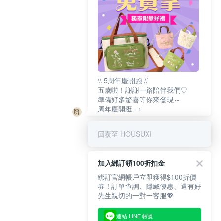
\\ 5周年慶開跑 //
五歲啦！謝謝一路陪伴我們♡
準備好多驚喜等你來發現～
周年慶開逛 →
回覆至 HOUSUXI
加入綁訂領100折扣金
綁訂官網帳戶立即獲得$100折價
券！訂單查詢、隱藏優惠、還有好
先生親切的一對一客服💖
連結 LINE 帳號