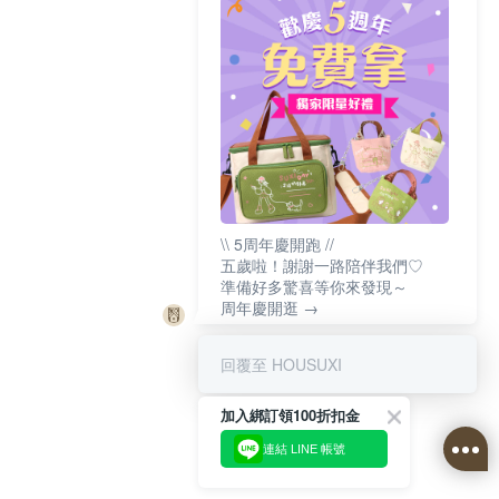
\\ 5周年慶開跑 //
五歲啦！謝謝一路陪伴我們♡
準備好多驚喜等你來發現～
周年慶開逛 →
回覆至 HOUSUXI
加入綁訂領100折扣金
連結 LINE 帳號