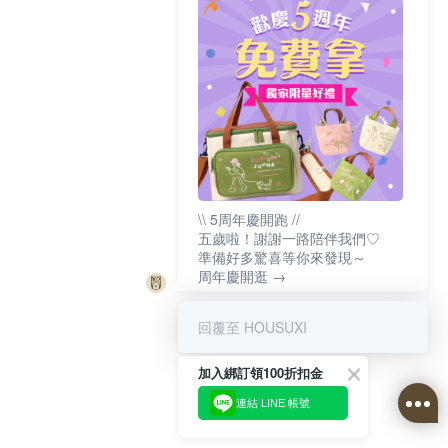
\\ 5周年慶開跑 //
五歲啦！謝謝一路陪伴我們♡
準備好多驚喜等你來發現～
周年慶開逛 →
回覆至 HOUSUXI
加入綁訂領100折扣金
連結 LINE 帳號