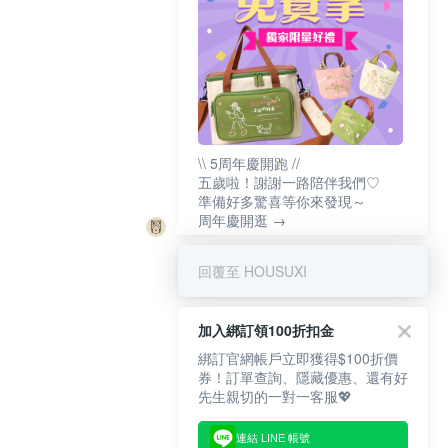
\\ 5周年慶開跑 //
五歲啦！謝謝一路陪伴我們♡
準備好多驚喜等你來發現～
周年慶開逛 →
回覆至 HOUSUXI
加入綁訂領100折扣金
綁訂官網帳戶立即獲得$100折價
券！訂單查詢、隱藏優惠、還有好
先生親切的一對一客服💖
連結 LINE 帳號