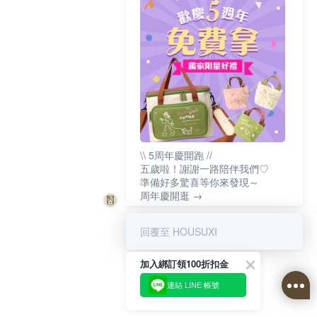
\\ 5周年慶開跑 //
五歲啦！謝謝一路陪伴我們♡
準備好多驚喜等你來發現～
周年慶開逛 →
回覆至 HOUSUXI
加入綁訂領100折扣金
連結 LINE 帳號