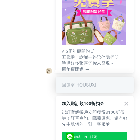
\\ 5周年慶開跑 //
五歲啦！謝謝一路陪伴我們♡
準備好多驚喜等你來發現～
周年慶開逛 →
回覆至 HOUSUXI
加入綁訂領100折扣金
綁訂官網帳戶立即獲得$100折價
券！訂單查詢、隱藏優惠、還有好
先生親切的一對一客服💖
連結 LINE 帳號