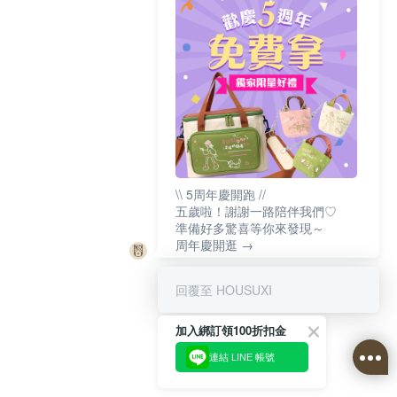
\\ 5周年慶開跑 //
五歲啦！謝謝一路陪伴我們♡
準備好多驚喜等你來發現～
周年慶開逛 →
回覆至 HOUSUXI
加入綁訂領100折扣金
連結 LINE 帳號