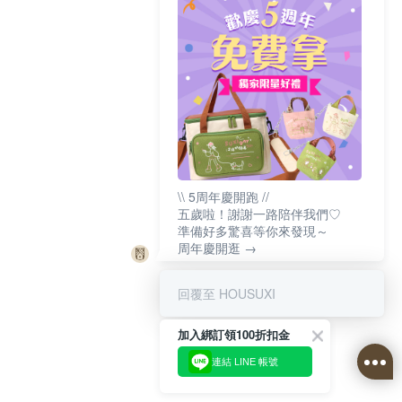
\\ 5周年慶開跑 //
五歲啦！謝謝一路陪伴我們♡
準備好多驚喜等你來發現～
周年慶開逛 →
回覆至 HOUSUXI
加入綁訂領100折扣金
連結 LINE 帳號