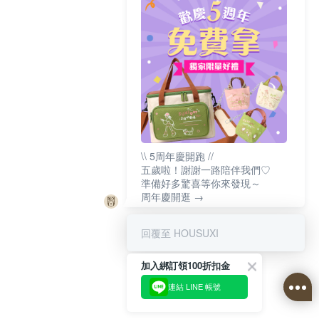
\\ 5周年慶開跑 //
五歲啦！謝謝一路陪伴我們♡
準備好多驚喜等你來發現～
周年慶開逛 →
回覆至 HOUSUXI
加入綁訂領100折扣金
連結 LINE 帳號