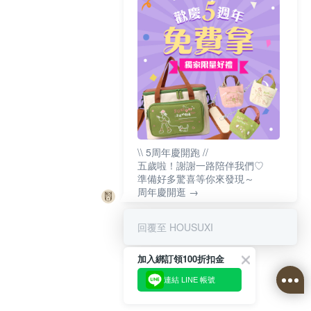
\\ 5周年慶開跑 //
五歲啦！謝謝一路陪伴我們♡
準備好多驚喜等你來發現～
周年慶開逛 →
回覆至 HOUSUXI
加入綁訂領100折扣金
連結 LINE 帳號