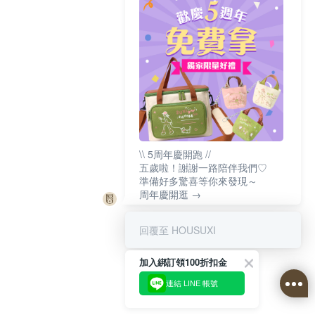
\\ 5周年慶開跑 //
五歲啦！謝謝一路陪伴我們♡
準備好多驚喜等你來發現～
周年慶開逛 →
回覆至 HOUSUXI
加入綁訂領100折扣金
連結 LINE 帳號