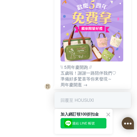
\\ 5周年慶開跑 //
五歲啦！謝謝一路陪伴我們♡
準備好多驚喜等你來發現～
周年慶開逛 →
回覆至 HOUSUXI
加入綁訂領100折扣金
連結 LINE 帳號