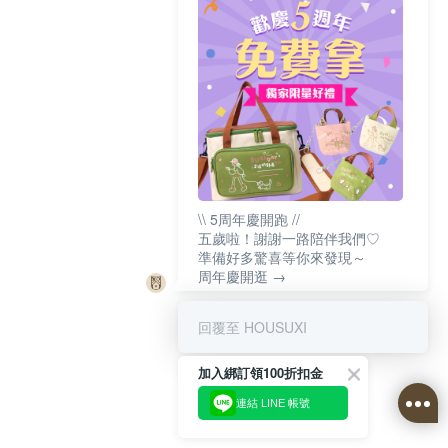
\\ 5周年慶開跑 //
五歲啦！謝謝一路陪伴我們♡
準備好多驚喜等你來發現～
周年慶開逛 →
回覆至 HOUSUXI
加入綁訂領100折扣金
連結 LINE 帳號