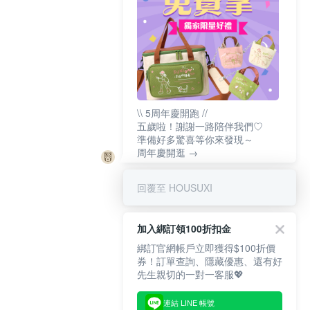
\\ 5周年慶開跑 //
五歲啦！謝謝一路陪伴我們♡
準備好多驚喜等你來發現～
周年慶開逛 →
回覆至 HOUSUXI
加入綁訂領100折扣金
綁訂官網帳戶立即獲得$100折價
券！訂單查詢、隱藏優惠、還有好
先生親切的一對一客服💖
連結 LINE 帳號