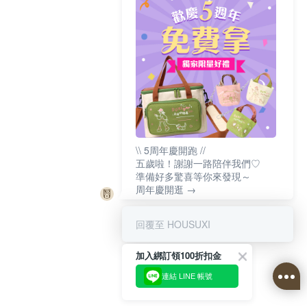
\\ 5周年慶開跑 //
五歲啦！謝謝一路陪伴我們♡
準備好多驚喜等你來發現～
周年慶開逛 →
回覆至 HOUSUXI
加入綁訂領100折扣金
連結 LINE 帳號