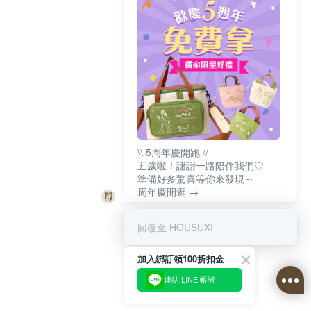
\\ 5周年慶開跑 //
五歲啦！謝謝一路陪伴我們♡
準備好多驚喜等你來發現～
周年慶開逛 →
回覆至 HOUSUXI
加入綁訂領100折扣金
連結 LINE 帳號