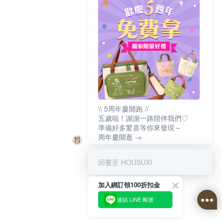
\\ 5周年慶開跑 //
五歲啦！謝謝一路陪伴我們♡
準備好多驚喜等你來發現～
周年慶開逛 →
回覆至 HOUSUXI
加入綁訂領100折扣金
連結 LINE 帳號