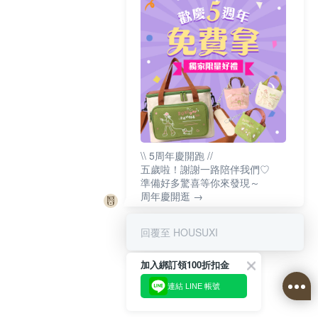
\\ 5周年慶開跑 //
五歲啦！謝謝一路陪伴我們♡
準備好多驚喜等你來發現～
周年慶開逛 →
回覆至 HOUSUXI
加入綁訂領100折扣金
連結 LINE 帳號