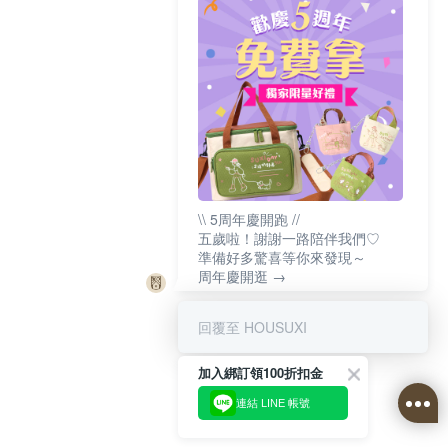
\\ 5周年慶開跑 //
五歲啦！謝謝一路陪伴我們♡
準備好多驚喜等你來發現～
周年慶開逛 →
回覆至 HOUSUXI
加入綁訂領100折扣金
連結 LINE 帳號