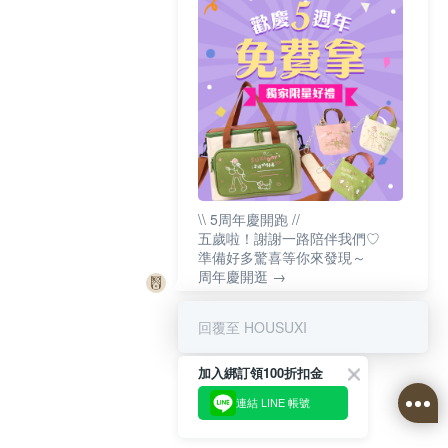
\\ 5周年慶開跑 //
五歲啦！謝謝一路陪伴我們♡
準備好多驚喜等你來發現～
周年慶開逛 →
回覆至 HOUSUXI
加入綁訂領100折扣金
連結 LINE 帳號