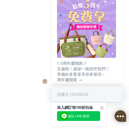
\\ 5周年慶開跑 //
五歲啦！謝謝一路陪伴我們♡
準備好多驚喜等你來發現～
周年慶開逛 →
回覆至 HOUSUXI
加入綁訂領100折扣金
連結 LINE 帳號