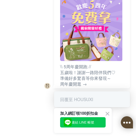
\\ 5周年慶開跑 //
五歲啦！謝謝一路陪伴我們♡
準備好多驚喜等你來發現～
周年慶開逛 →
回覆至 HOUSUXI
加入綁訂領100折扣金
連結 LINE 帳號