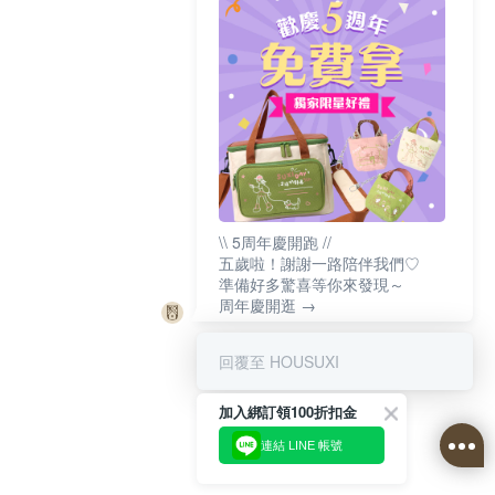
\\ 5周年慶開跑 //
五歲啦！謝謝一路陪伴我們♡
準備好多驚喜等你來發現～
周年慶開逛 →
回覆至 HOUSUXI
加入綁訂領100折扣金
連結 LINE 帳號