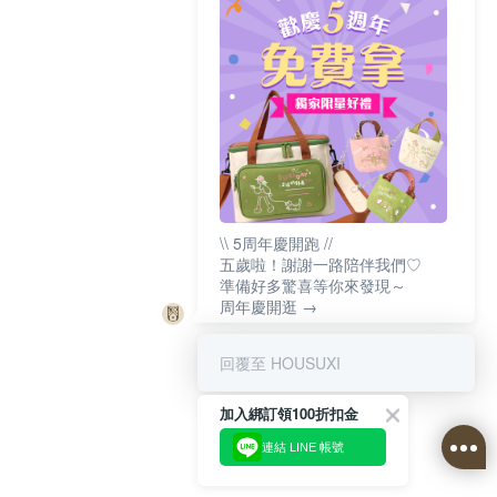
\\ 5周年慶開跑 //
五歲啦！謝謝一路陪伴我們♡
準備好多驚喜等你來發現～
周年慶開逛 →
回覆至 HOUSUXI
加入綁訂領100折扣金
連結 LINE 帳號