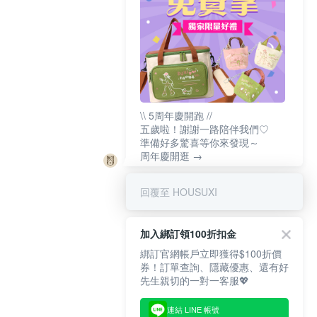
\\ 5周年慶開跑 //
五歲啦！謝謝一路陪伴我們♡
準備好多驚喜等你來發現～
周年慶開逛 →
回覆至 HOUSUXI
加入綁訂領100折扣金
綁訂官網帳戶立即獲得$100折價
券！訂單查詢、隱藏優惠、還有好
先生親切的一對一客服💖
連結 LINE 帳號