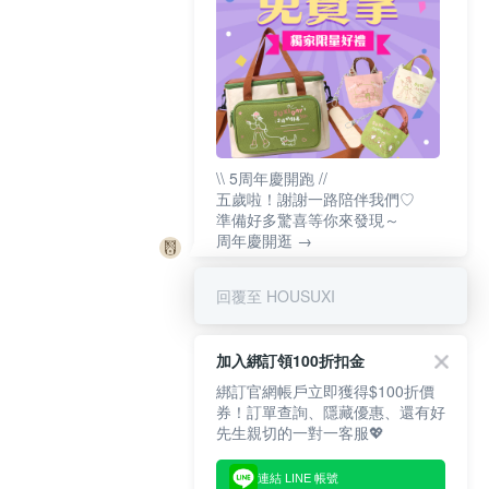
\\ 5周年慶開跑 //
五歲啦！謝謝一路陪伴我們♡
準備好多驚喜等你來發現～
周年慶開逛 →
回覆至 HOUSUXI
加入綁訂領100折扣金
綁訂官網帳戶立即獲得$100折價
券！訂單查詢、隱藏優惠、還有好
先生親切的一對一客服💖
連結 LINE 帳號