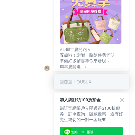
\\ 5周年慶開跑 //
五歲啦！謝謝一路陪伴我們♡
準備好多驚喜等你來發現～
周年慶開逛 →
回覆至 HOUSUXI
加入綁訂領100折扣金
綁訂官網帳戶立即獲得$100折價
券！訂單查詢、隱藏優惠、還有好
先生親切的一對一客服💖
連結 LINE 帳號