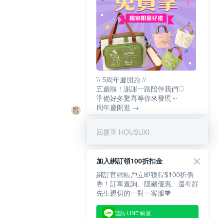
\\ 5周年慶開跑 //
五歲啦！謝謝一路陪伴我們♡
準備好多驚喜等你來發現～
周年慶開逛 →
回覆至 HOUSUXI
加入綁訂領100折扣金
綁訂官網帳戶立即獲得$100折價
券！訂單查詢、隱藏優惠、還有好
先生親切的一對一客服💖
連結 LINE 帳號