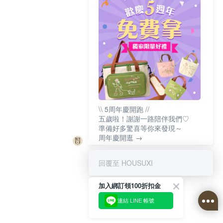
\\ 5周年慶開跑 //
五歲啦！謝謝一路陪伴我們♡
準備好多驚喜等你來發現～
周年慶開逛 →
回覆至 HOUSUXI
加入綁訂領100折扣金
連結 LINE 帳號