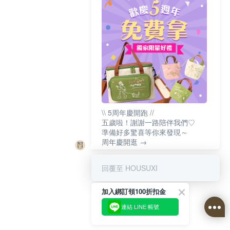
\\ 5周年慶開跑 //
五歲啦！謝謝一路陪伴我們♡
準備好多驚喜等你來發現～
周年慶開逛 →
回覆至 HOUSUXI
加入綁訂領100折扣金
連結 LINE 帳號