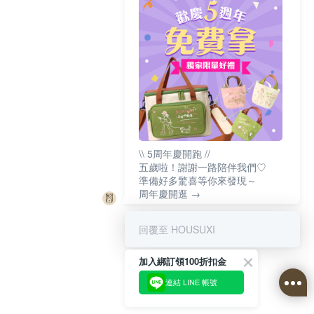
\\ 5周年慶開跑 //
五歲啦！謝謝一路陪伴我們♡
準備好多驚喜等你來發現～
周年慶開逛 →
回覆至 HOUSUXI
加入綁訂領100折扣金
連結 LINE 帳號