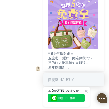
\\ 5周年慶開跑 //
五歲啦！謝謝一路陪伴我們♡
準備好多驚喜等你來發現～
周年慶開逛 →
回覆至 HOUSUXI
加入綁訂領100折扣金
連結 LINE 帳號