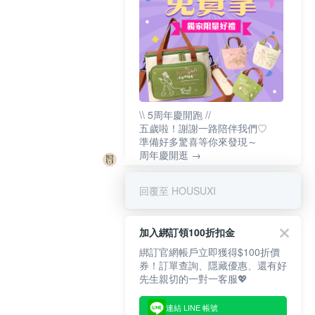
\\ 5周年慶開跑 //
五歲啦！謝謝一路陪伴我們♡
準備好多驚喜等你來發現～
周年慶開逛 →
回覆至 HOUSUXI
加入綁訂領100折扣金
綁訂官網帳戶立即獲得$100折價
券！訂單查詢、隱藏優惠、還有好
先生親切的一對一客服💖
連結 LINE 帳號