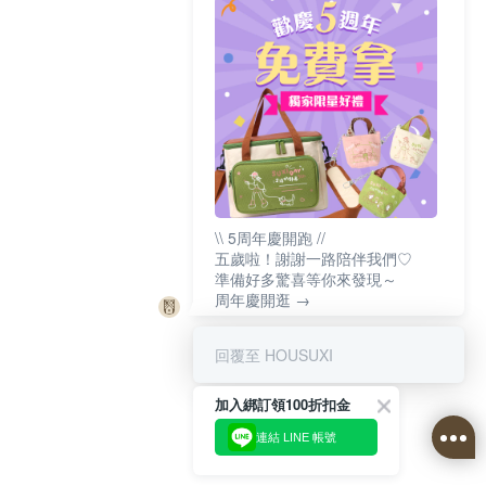
\\ 5周年慶開跑 //
五歲啦！謝謝一路陪伴我們♡
準備好多驚喜等你來發現～
周年慶開逛 →
回覆至 HOUSUXI
加入綁訂領100折扣金
連結 LINE 帳號