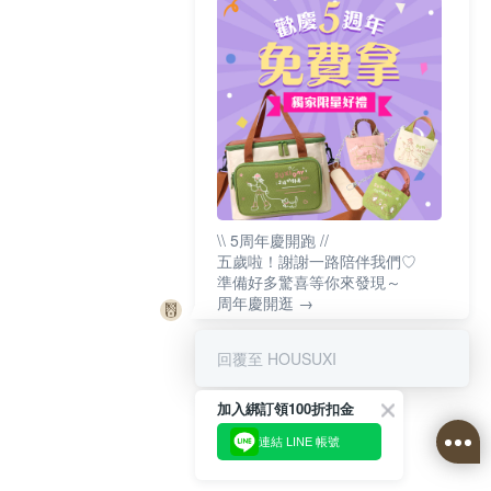
\\ 5周年慶開跑 //
五歲啦！謝謝一路陪伴我們♡
準備好多驚喜等你來發現～
周年慶開逛 →
回覆至 HOUSUXI
加入綁訂領100折扣金
連結 LINE 帳號