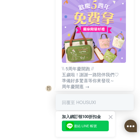
\\ 5周年慶開跑 //
五歲啦！謝謝一路陪伴我們♡
準備好多驚喜等你來發現～
周年慶開逛 →
回覆至 HOUSUXI
加入綁訂領100折扣金
連結 LINE 帳號