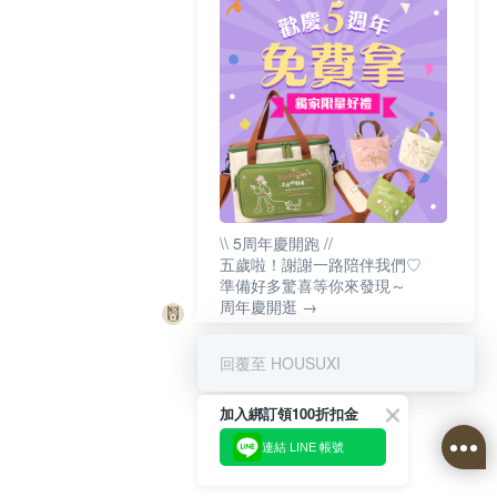
\\ 5周年慶開跑 //
五歲啦！謝謝一路陪伴我們♡
準備好多驚喜等你來發現～
周年慶開逛 →
回覆至 HOUSUXI
加入綁訂領100折扣金
連結 LINE 帳號