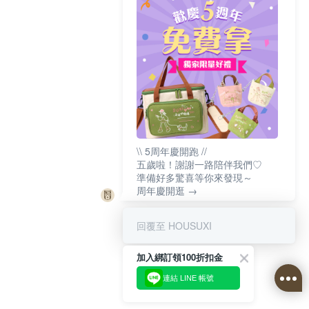
\\ 5周年慶開跑 //
五歲啦！謝謝一路陪伴我們♡
準備好多驚喜等你來發現～
周年慶開逛 →
回覆至 HOUSUXI
加入綁訂領100折扣金
連結 LINE 帳號