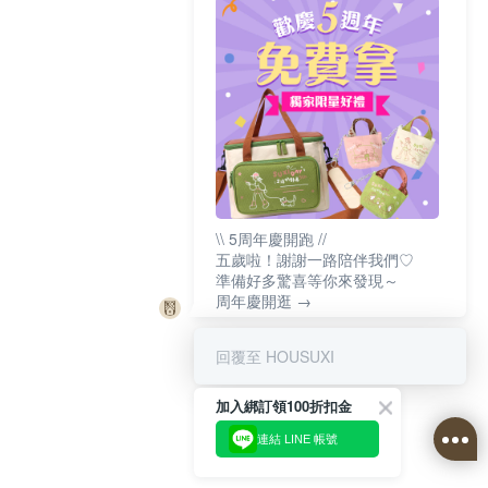
\\ 5周年慶開跑 //
五歲啦！謝謝一路陪伴我們♡
準備好多驚喜等你來發現～
周年慶開逛 →
回覆至 HOUSUXI
加入綁訂領100折扣金
連結 LINE 帳號