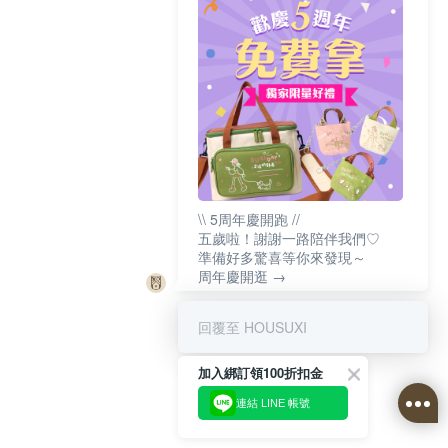
\\ 5周年慶開跑 //
五歲啦！謝謝一路陪伴我們♡
準備好多驚喜等你來發現～
周年慶開逛 →
回覆至 HOUSUXI
加入綁訂領100折扣金
連結 LINE 帳號