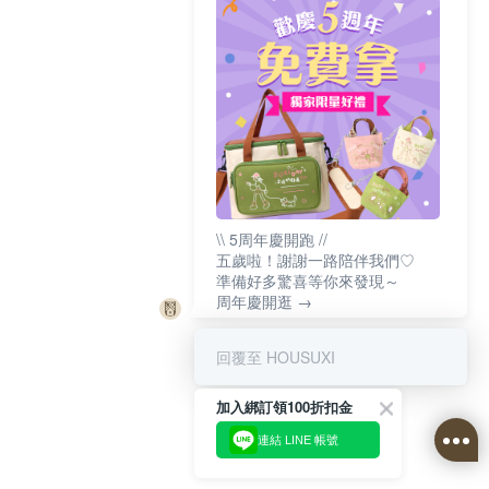
\\ 5周年慶開跑 //
五歲啦！謝謝一路陪伴我們♡
準備好多驚喜等你來發現～
周年慶開逛 →
回覆至 HOUSUXI
加入綁訂領100折扣金
連結 LINE 帳號