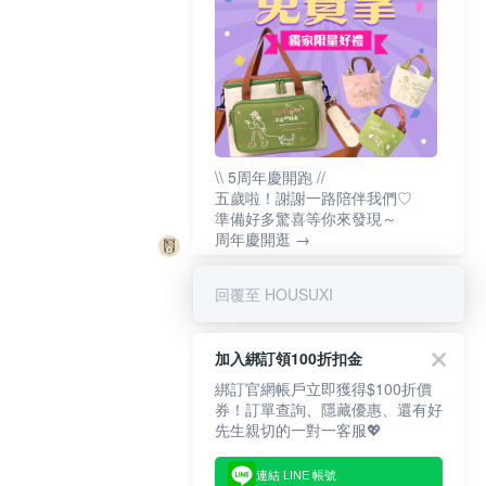
\\ 5周年慶開跑 //
五歲啦！謝謝一路陪伴我們♡
準備好多驚喜等你來發現～
周年慶開逛 →
回覆至 HOUSUXI
加入綁訂領100折扣金
綁訂官網帳戶立即獲得$100折價
券！訂單查詢、隱藏優惠、還有好
先生親切的一對一客服💖
連結 LINE 帳號