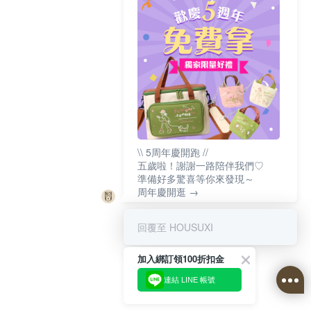
\\ 5周年慶開跑 //
五歲啦！謝謝一路陪伴我們♡
準備好多驚喜等你來發現～
周年慶開逛 →
回覆至 HOUSUXI
加入綁訂領100折扣金
連結 LINE 帳號