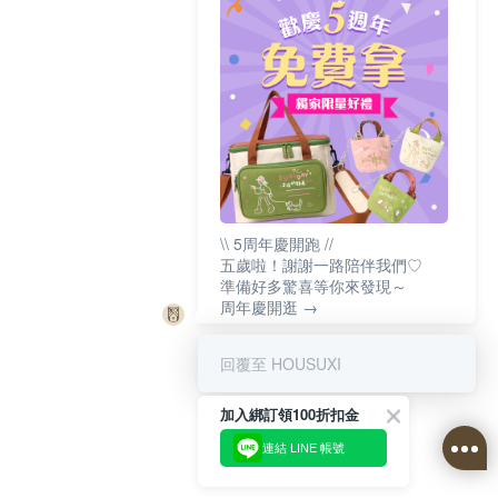
\\ 5周年慶開跑 //
五歲啦！謝謝一路陪伴我們♡
準備好多驚喜等你來發現～
周年慶開逛 →
回覆至 HOUSUXI
加入綁訂領100折扣金
連結 LINE 帳號