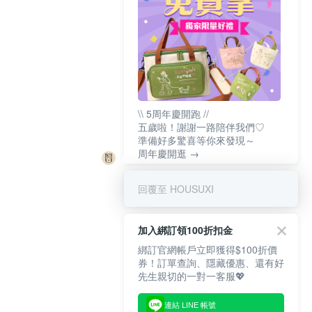
\\ 5周年慶開跑 //
五歲啦！謝謝一路陪伴我們♡
準備好多驚喜等你來發現～
周年慶開逛 →
回覆至 HOUSUXI
加入綁訂領100折扣金
綁訂官網帳戶立即獲得$100折價
券！訂單查詢、隱藏優惠、還有好
先生親切的一對一客服💖
連結 LINE 帳號