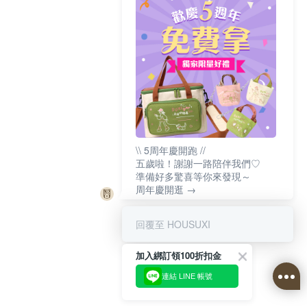
\\ 5周年慶開跑 //
五歲啦！謝謝一路陪伴我們♡
準備好多驚喜等你來發現～
周年慶開逛 →
回覆至 HOUSUXI
加入綁訂領100折扣金
連結 LINE 帳號