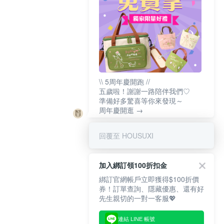
\\ 5周年慶開跑 //
五歲啦！謝謝一路陪伴我們♡
準備好多驚喜等你來發現～
周年慶開逛 →
回覆至 HOUSUXI
加入綁訂領100折扣金
綁訂官網帳戶立即獲得$100折價
券！訂單查詢、隱藏優惠、還有好
先生親切的一對一客服💖
連結 LINE 帳號